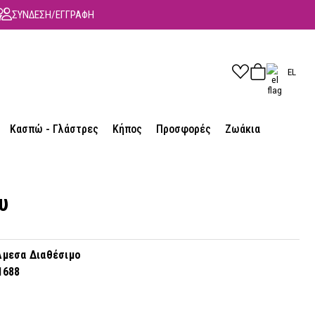
ΣΥΝΔΕΣΗ/ΕΓΓΡΑΦΗ
EL
Κασπώ - Γλάστρες
Κήπος
Προσφορές
Ζωάκια
υ
μεσα Διαθέσιμο
1688