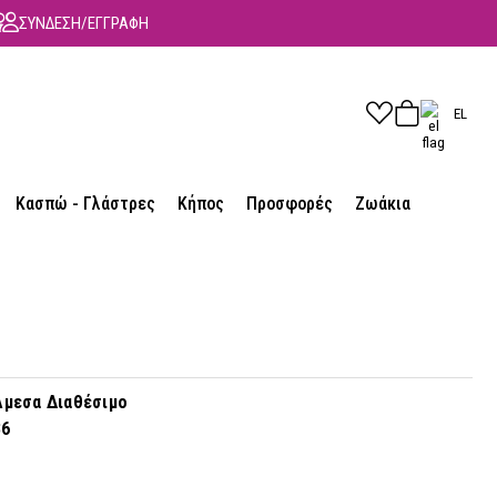
ΣΥΝΔΕΣΗ/ΕΓΓΡΑΦΗ
EL
Κασπώ - Γλάστρες
Κήπος
Προσφορές
Ζωάκια
μεσα Διαθέσιμο
86