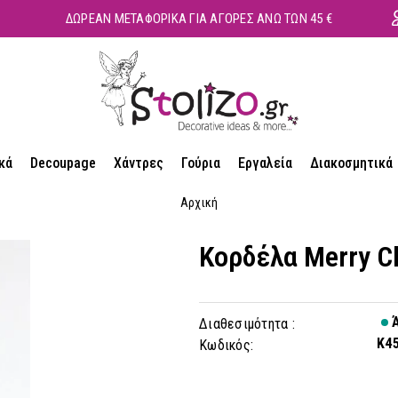
ΔΩΡΕΑΝ ΜΕΤΑΦΟΡΙΚΑ ΓΙΑ ΑΓΟΡΕΣ ΑΝΩ ΤΩΝ 45 €
κά
Decoupage
Χάντρες
Γούρια
Εργαλεία
Διακοσμητικά
Αρχική
Κορδέλα Merry C
Ά
Διαθεσιμότητα :
K4
Κωδικός: