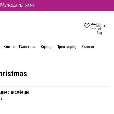
ΣΥΝΔΕΣΗ/ΕΓΓΡΑΦΗ
EL
Κασπώ - Γλάστρες
Κήπος
Προσφορές
Ζωάκια
hristmas
μεσα Διαθέσιμο
58