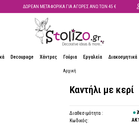
ΔΩΡΕΑΝ ΜΕΤΑΦΟΡΙΚΑ ΓΙΑ ΑΓΟΡΕΣ ΑΝΩ ΤΩΝ 45 €
κά
Decoupage
Χάντρες
Γούρια
Εργαλεία
Διακοσμητικά
Αρχική
Καντήλι με κερί
Ά
Διαθεσιμότητα :
AK
Κωδικός: