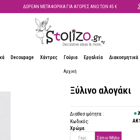
ΔΩΡΕΑΝ ΜΕΤΑΦΟΡΙΚΑ ΓΙΑ ΑΓΟΡΕΣ ΑΝΩ ΤΩΝ 45 €
κά
Decoupage
Χάντρες
Γούρια
Εργαλεία
Διακοσμητικά
Αρχική
Ξύλινο αλογάκι
Ά
Διαθεσιμότητα :
AK
Κωδικός:
Χρώμα
Γκρί
Σάπιο Μήλο