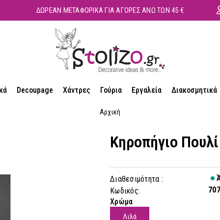
ΔΩΡΕΑΝ ΜΕΤΑΦΟΡΙΚΑ ΓΙΑ ΑΓΟΡΕΣ ΑΝΩ ΤΩΝ 45 €
κά
Decoupage
Χάντρες
Γούρια
Εργαλεία
Διακοσμητικά
Αρχική
Κηροπήγιο Πουλί
Ά
Διαθεσιμότητα :
70
Κωδικός:
Χρώμα
Λιλά