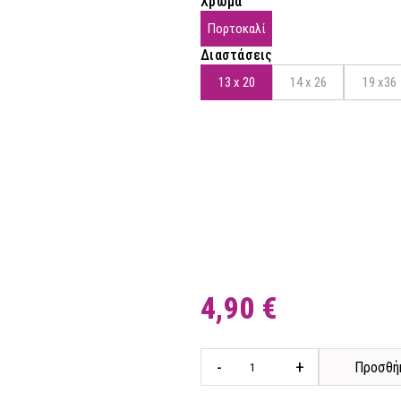
Χρώμα
Πορτοκαλί
Διαστάσεις
13 x 20
14 x 26
19 x36
4,90 €
-
+
Προσθήκ