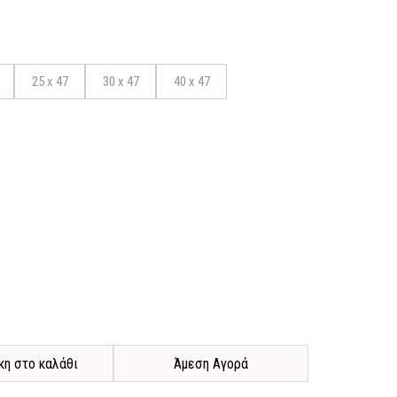
25 x 47
30 x 47
40 x 47
η στο καλάθι
Άμεση Αγορά