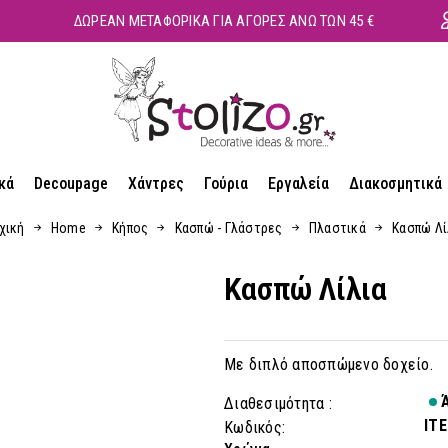
ΔΩΡΕΑΝ ΜΕΤΑΦΟΡΙΚΑ ΓΙΑ ΑΓΟΡΕΣ ΑΝΩ ΤΩΝ 45 €
κά
Decoupage
Χάντρες
Γούρια
Εργαλεία
Διακοσμητικά
χική
Home
Κήπος
Κασπώ - Γλάστρες
Πλαστικά
Κασπώ Λί
Κασπώ Λίλια
Με διπλό αποσπώμενο δοχείο.
Ά
Διαθεσιμότητα :
IT
Κωδικός: