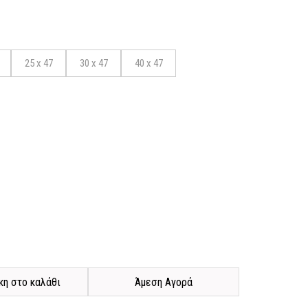
25 x 47
30 x 47
40 x 47
η στο καλάθι
Άμεση Αγορά