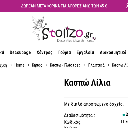
ΔΩΡΕΑΝ ΜΕΤΑΦΟΡΙΚΑ ΓΙΑ ΑΓΟΡΕΣ ΑΝΩ ΤΩΝ 45 €
κά
Decoupage
Χάντρες
Γούρια
Εργαλεία
Διακοσμητικά
χική
Home
Κήπος
Κασπώ - Γλάστρες
Πλαστικά
Κασπώ Λί
Κασπώ Λίλια
Με διπλό αποσπώμενο δοχείο.
Ά
Διαθεσιμότητα :
ITE
Κωδικός: