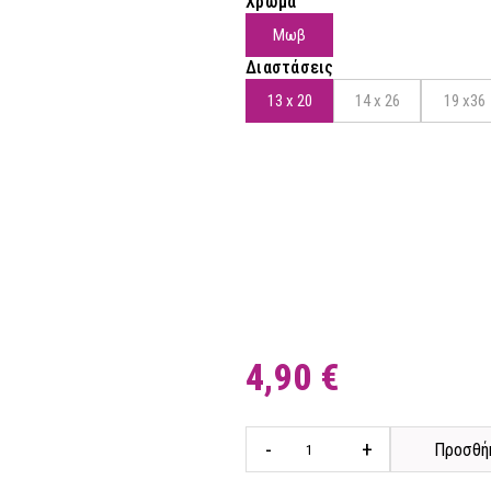
Χρώμα
Μωβ
Διαστάσεις
13 x 20
14 x 26
19 x36
4,90 €
-
+
Προσθήκ