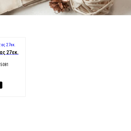
ας 27εκ.
15081