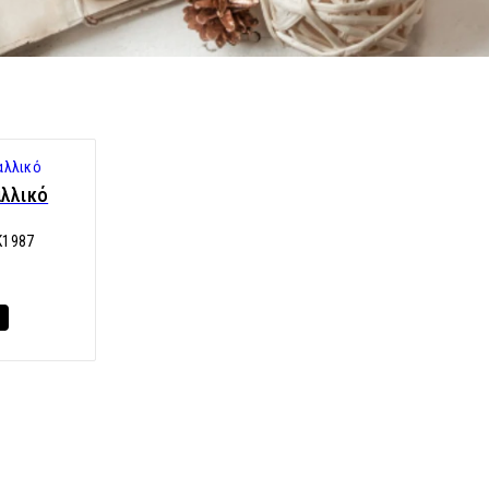
αλλικό
K1987