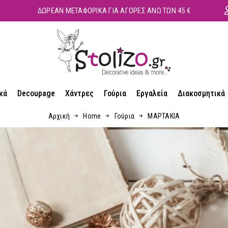
ΔΩΡΕΑΝ ΜΕΤΑΦΟΡΙΚΑ ΓΙΑ ΑΓΟΡΕΣ ΑΝΩ ΤΩΝ 45 €
κά
Decoupage
Χάντρες
Γούρια
Εργαλεία
Διακοσμητικά
Αρχική
Home
Γούρια
ΜΑΡΤΑΚΙΑ