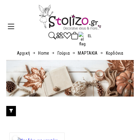
EL
Αρχική
Home
Γούρια
ΜΑΡΤΑΚΙΑ
Κορδόνια